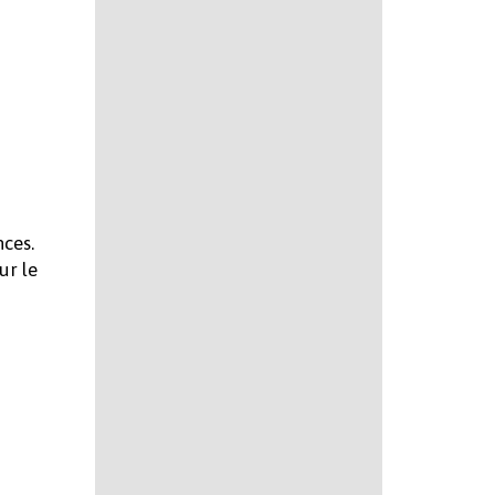
nces.
ur le