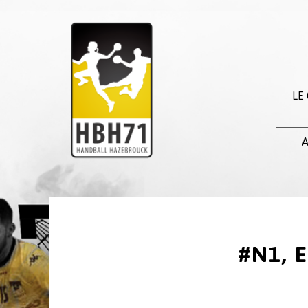
LE
A
#N1, 