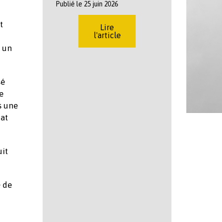
Publié le 25 juin 2026
t
Lire
l'article
, un
sé
e
s une
bat
uit
de
e