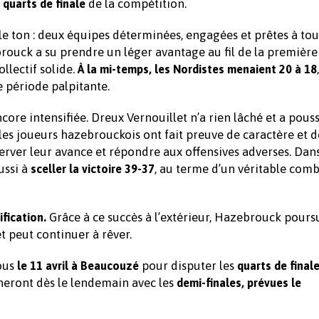
de la compétition.
 quarts de finale
e ton : deux équipes déterminées, engagées et prêtes à tou
rouck a su prendre un léger avantage au fil de la première
llectif solide.
À la mi-temps, les Nordistes menaient 20 à 18
e période palpitante.
ncore intensifiée. Dreux Vernouillet n’a rien lâché et a pous
es joueurs hazebrouckois ont fait preuve de caractère et d
rver leur avance et répondre aux offensives adverses. Dan
ussi à
, au terme d’un véritable com
sceller la victoire 39-37
Grâce à ce succès à l’extérieur, Hazebrouck pours
ification.
 peut continuer à rêver.
ous
pour disputer les
le 11 avril à Beaucouzé
quarts de final
aîneront dès le lendemain avec les
demi-finales, prévues le