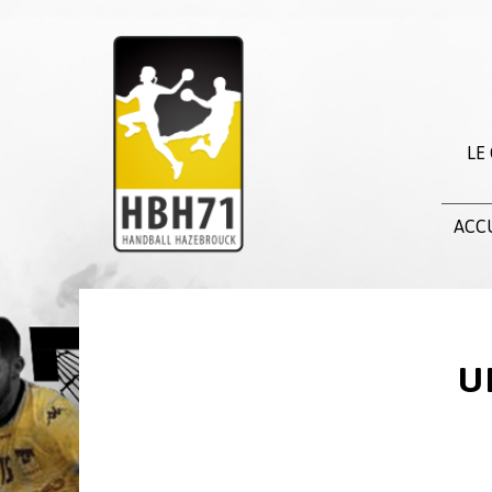
LE
ACC
U