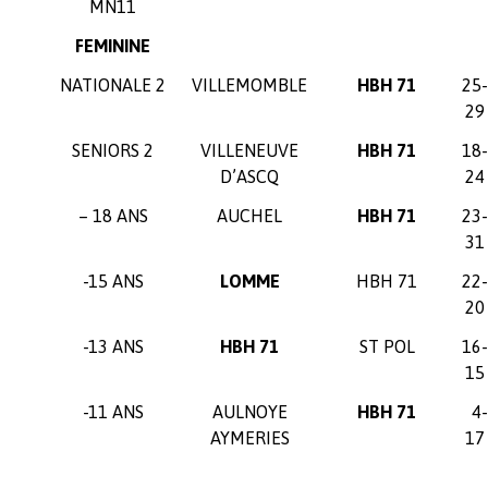
MN11
FEMININE
NATIONALE 2
VILLEMOMBLE
HBH 71
25-
29
SENIORS 2
VILLENEUVE
HBH 71
18-
D’ASCQ
24
– 18 ANS
AUCHEL
HBH 71
23-
31
-15 ANS
LOMME
HBH 71
22-
20
-13 ANS
HBH 71
ST POL
16-
15
-11 ANS
AULNOYE
HBH 71
4-
AYMERIES
17