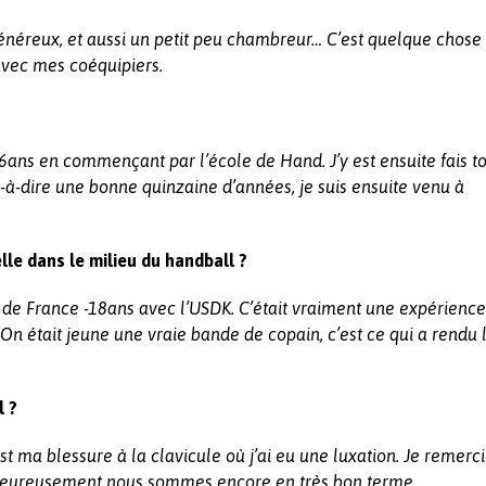
, généreux, et aussi un petit peu chambreur… C’est quelque chose
avec mes coéquipiers.
6ans en commençant par l’école de Hand. J’y est ensuite fais t
-à-dire une bonne quinzaine d’années, je suis ensuite venu à
lle dans le milieu du handball ?
 de France -18ans avec l’USDK. C’était vraiment une expérience
 était jeune une vraie bande de copain, c’est ce qui a rendu 
l ?
t ma blessure à la clavicule où j’ai eu une luxation. Je remerc
 heureusement nous sommes encore en très bon terme.