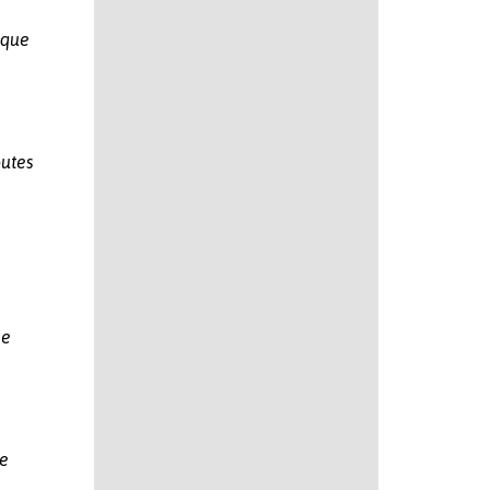
 que
outes
le
ie