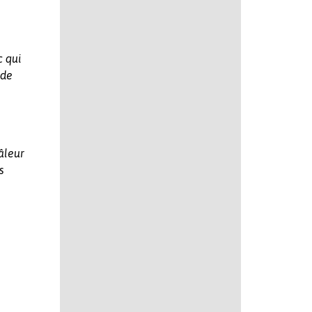
c qui
 de
âleur
s