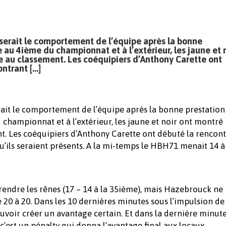
erait le comportement de l’équipe après la bonne
 au 4ième du championnat et à l’extérieur, les jaune et 
ce au classement. Les coéquipiers d’Anthony Carette ont
ontrant […]
ait le comportement de l’équipe après la bonne prestation
championnat et à l’extérieur, les jaune et noir ont montré
ent. Les coéquipiers d’Anthony Carette ont débuté la rencon
qu’ils seraient présents. A la mi-temps le HBH71 menait 14 à
eprendre les rênes (17 – 14 à la 35ième), mais Hazebrouck ne 
e 20 à 20. Dans les 10 dernières minutes sous l’impulsion de
uvoir créer un avantage certain. Et dans la dernière minut
 c’est un pénalty qui donna l’avantage final aux locaux…