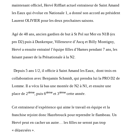
maintenant officiel, Hervé Rifflart actuel entraineur de Saint Amand
les Eaux qui évolue en Nationale 1, a donné son accord au président
Laurent OLIVIER pour les deux prochaines saisons.
Agé de 48 ans, ancien gardien de but à St Pol sur Mer en N1B (ex
pro D2) puis à Dunkerque, Villeneuve d’Ascq et Billy Montigny,
Hervé a ensuite entrainé l’équipe filles d’Harnes pendant 7 ans, les
faisant passer de la Prénationale à la N2.
Depuis 5 ans 1/2, il officie à Saint Amand les Eaux, dont trois en
collaboration avec Benjamin Schmidt, qui prendra lui la PRO D2 de
Lomme. Il a vécu là bas une montée de N2 à N1, et ensuite une
ième
ième
ième
place de 2
, puis 6
et 3
cette année.
Cet entraineur d’expérience qui aime le travail en équipe et la
franchise rejoint donc Hazebrouck pour reprendre le flambeau. Un
Hervé peut en cacher un autre… les filles ne seront pas trop
« dépaysées ».