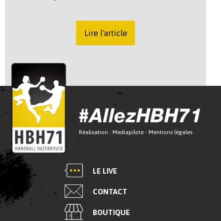
Lire l'article
Réalisation :
Mediapilote
-
Mentions légales
LE LIVE
CONTACT
BOUTIQUE