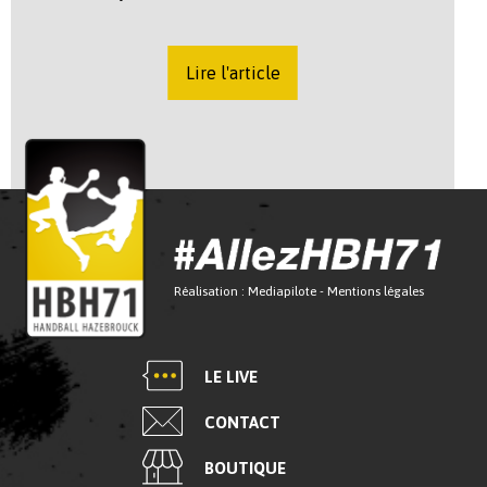
Lire l'article
Réalisation :
Mediapilote
-
Mentions légales
LE LIVE
CONTACT
BOUTIQUE