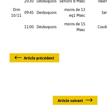
20:30
Desbuquois
Séniors B Masc
Vale
Dim
moins de 13
09:45
Desbuquois
Sai
10/11
eq1 Masc
moins de 15
11:00
Desbuquois
Coud
Masc
Article précédent
Article suivant