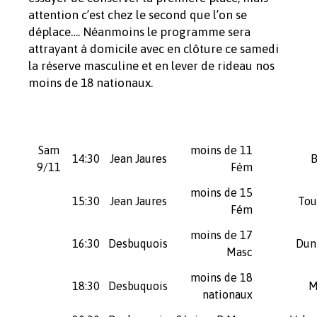
attention c’est chez le second que l’on se
déplace…. Néanmoins le programme sera
attrayant à domicile avec en clôture ce samedi
la réserve masculine et en lever de rideau nos
moins de 18 nationaux.
Sam
moins de 11
14:30
Jean Jaures
B
9/11
Fém
moins de 15
15:30
Jean Jaures
Tou
Fém
moins de 17
16:30
Desbuquois
Dun
Masc
moins de 18
18:30
Desbuquois
M
nationaux