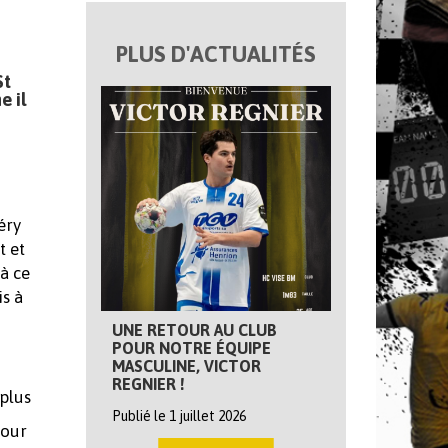
PLUS D'ACTUALITÉS
St
e il
éry
t et
 à ce
is à
UNE RETOUR AU CLUB
POUR NOTRE ÉQUIPE
MASCULINE, VICTOR
REGNIER !
plus
Publié le 1 juillet 2026
pour