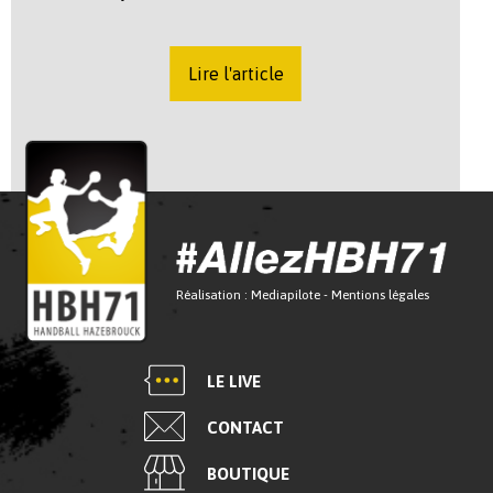
Lire l'article
Réalisation :
Mediapilote
-
Mentions légales
LE LIVE
CONTACT
BOUTIQUE