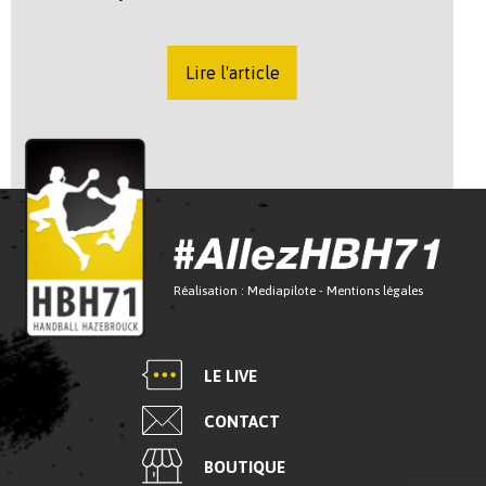
Lire l'article
Réalisation :
Mediapilote
-
Mentions légales
LE LIVE
CONTACT
BOUTIQUE