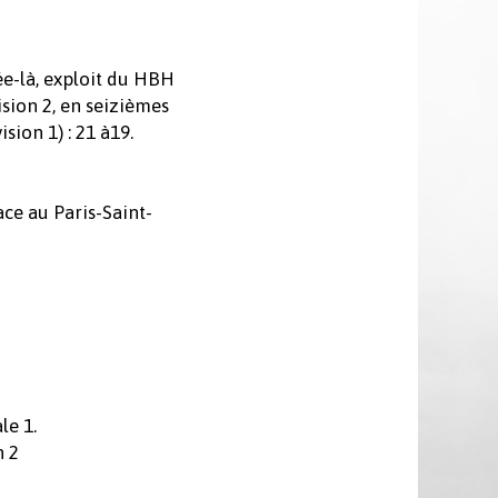
ée-là, exploit du HBH
ision 2, en seizièmes
sion 1) : 21 à19.
ace au Paris-Saint-
le 1.
n 2